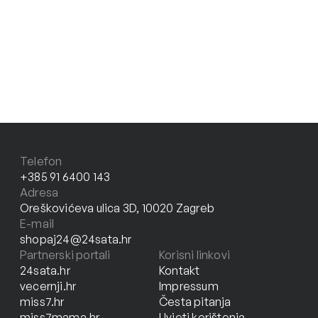
Telefon
+385 91 6400 143
Adresa
Oreškovićeva ulica 3D, 10020 Zagreb
E-mail
shopaj24@24sata.hr
Partnerski portali
Korisni linkovi
24sata.hr
Kontakt
vecernji.hr
Impressum
miss7.hr
Česta pitanja
miss7mama.hr
Uvjeti korištenja