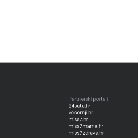
Partnerski portali
24sata.hr
vecernji.hr
miss7.hr
miss7mama.hr
miss7zdrava.hr