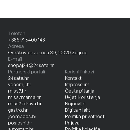
Telefon
+385 91 6400 143
Adresa
Oreškovićeva ulica 3D, 10020 Zagreb
E-mail
shopaj24@24sata.hr
Partnerski portali
Korisni linkovi
24sata.hr
Kontakt
vecernji.hr
Impressum
miss7.hr
Česta pitanja
miss7mama.hr
Uvjeti korištenja
miss7zdrava.hr
Najnovije
gastro.hr
Digitalni akt
joomboos.hr
Politika privatnosti
poslovni.hr
Prijava
autostart.hr
Politika kolačića