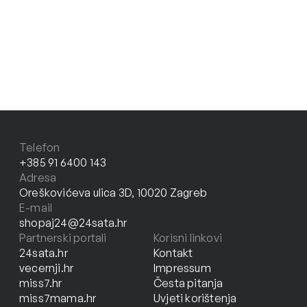
Telefon
+385 91 6400 143
Adresa
Oreškovićeva ulica 3D, 10020 Zagreb
E-mail
shopaj24@24sata.hr
Partnerski portali
Korisni linkovi
24sata.hr
Kontakt
vecernji.hr
Impressum
miss7.hr
Česta pitanja
miss7mama.hr
Uvjeti korištenja