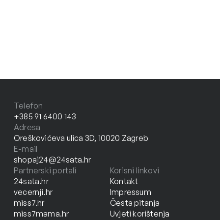
Telefon
+385 91 6400 143
Adresa
Oreškovićeva ulica 3D, 10020 Zagreb
E-mail
shopaj24@24sata.hr
Partnerski portali
Korisni linkovi
24sata.hr
Kontakt
vecernji.hr
Impressum
miss7.hr
Česta pitanja
miss7mama.hr
Uvjeti korištenja