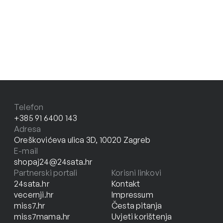
Telefon
+385 91 6400 143
Adresa
Oreškovićeva ulica 3D, 10020 Zagreb
E-mail
shopaj24@24sata.hr
Partnerski portali
Korisni linkovi
24sata.hr
Kontakt
vecernji.hr
Impressum
miss7.hr
Česta pitanja
miss7mama.hr
Uvjeti korištenja