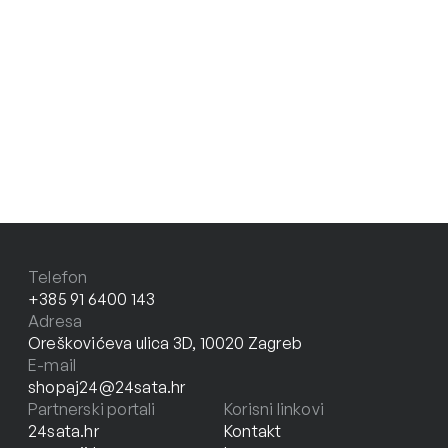
Telefon
+385 91 6400 143
Adresa
Oreškovićeva ulica 3D, 10020 Zagreb
E-mail
shopaj24@24sata.hr
Partnerski portali
Korisni linkovi
24sata.hr
Kontakt