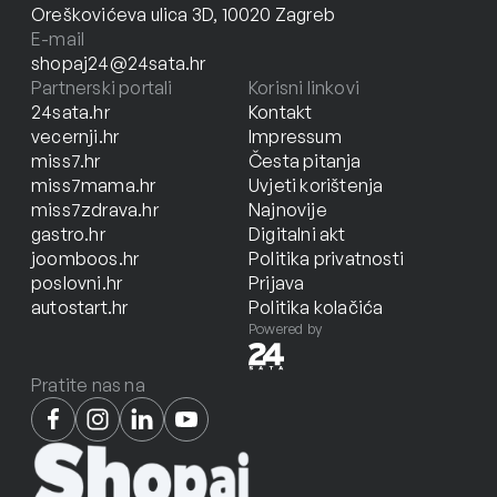
Oreškovićeva ulica 3D, 10020 Zagreb
E-mail
shopaj24@24sata.hr
Partnerski portali
Korisni linkovi
24sata.hr
Kontakt
vecernji.hr
Impressum
miss7.hr
Česta pitanja
miss7mama.hr
Uvjeti korištenja
miss7zdrava.hr
Najnovije
gastro.hr
Digitalni akt
joomboos.hr
Politika privatnosti
poslovni.hr
Prijava
autostart.hr
Politika kolačića
Powered by
Pratite nas na