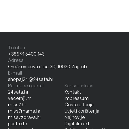
Telefon
+385 91 6400 143
Adresa
Oreškovićeva ulica 3D, 10020 Zagreb
E-mail
shopaj24@24sata.hr
Partnerski portali
Korisni linkovi
24sata.hr
Kontakt
vecernji.hr
Impressum
miss7.hr
Česta pitanja
miss7mama.hr
Uvjeti korištenja
miss7zdrava.hr
Najnovije
gastro.hr
Digitalni akt