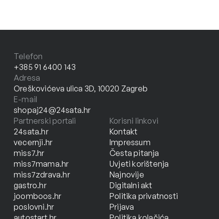
Telefon
+385 91 6400 143
Adresa
Oreškovićeva ulica 3D, 10020 Zagreb
E-mail
shopaj24@24sata.hr
Partnerski portali
Korisni linkovi
24sata.hr
Kontakt
vecernji.hr
Impressum
miss7.hr
Česta pitanja
miss7mama.hr
Uvjeti korištenja
miss7zdrava.hr
Najnovije
gastro.hr
Digitalni akt
joomboos.hr
Politika privatnosti
poslovni.hr
Prijava
autostart.hr
Politika kolačića