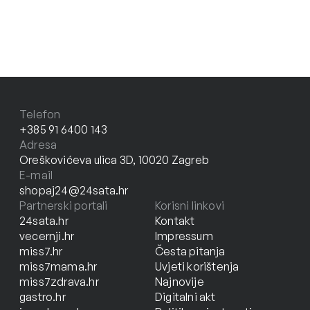
Telefon
+385 91 6400 143
Adresa
Oreškovićeva ulica 3D, 10020 Zagreb
E-mail
shopaj24@24sata.hr
Partnerski portali
Korisni linkovi
24sata.hr
Kontakt
vecernji.hr
Impressum
miss7.hr
Česta pitanja
miss7mama.hr
Uvjeti korištenja
miss7zdrava.hr
Najnovije
gastro.hr
Digitalni akt