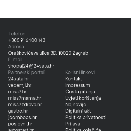
Telefon
+385 91 6400 143
Adresa
Oreškovićeva ulica 3D, 10020 Zagreb
E-mail
shopaj24@24sata.hr
Partnerski portali
Korisni linkovi
24sata.hr
Kontakt
vecernji.hr
Impressum
miss7.hr
Česta pitanja
miss7mama.hr
Uvjeti korištenja
miss7zdrava.hr
Najnovije
gastro.hr
Digitalni akt
joomboos.hr
Politika privatnosti
poslovni.hr
Prijava
autostart.hr
Politika kolačića