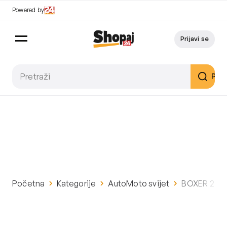
Powered by
Prijavi se
Pret
Početna
Kategorije
AutoMoto svijet
BOXER 2.2 B