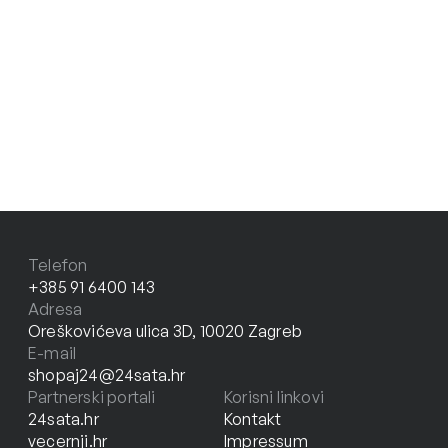
Telefon
+385 91 6400 143
Adresa
Oreškovićeva ulica 3D, 10020 Zagreb
E-mail
shopaj24@24sata.hr
Partnerski portali
Korisni linkovi
24sata.hr
Kontakt
vecernji.hr
Impressum