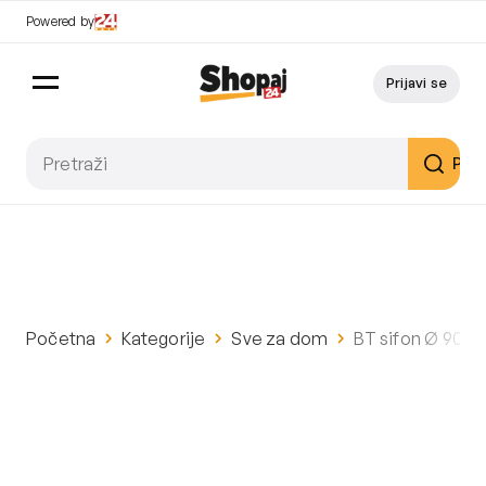
Powered by
Prijavi se
Pret
Početna
Kategorije
Sve za dom
BT sifon Ø 90 