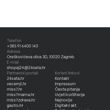
Telefon
+385 91 6400 143
Adresa
Oreškovićeva ulica 3D, 10020 Zagreb
E-mail
shopaj24@24sata.hr
Partnerski portali
Korisni linkovi
24sata.hr
Kontakt
vecernji.hr
Impressum
miss7.hr
Česta pitanja
miss7mama.hr
Uvjeti korištenja
miss7zdrava.hr
Najnovije
gastro.hr
Digitalni akt