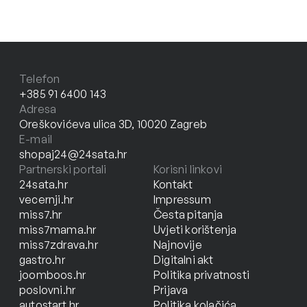
Telefon
+385 91 6400 143
Adresa
Oreškovićeva ulica 3D, 10020 Zagreb
E-mail
shopaj24@24sata.hr
Partnerski portali
Korisni linkovi
24sata.hr
Kontakt
vecernji.hr
Impressum
miss7.hr
Česta pitanja
miss7mama.hr
Uvjeti korištenja
miss7zdrava.hr
Najnovije
gastro.hr
Digitalni akt
joomboos.hr
Politika privatnosti
poslovni.hr
Prijava
autostart.hr
Politika kolačića