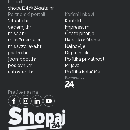
E-mail
shopaj24@24sata.hr
Partnerski portali
Korisni linkovi
24sata.hr
Kontakt
vecernji.hr
Impressum
miss7.hr
Česta pitanja
miss7mama.hr
Uvjeti korištenja
miss7zdrava.hr
Najnovije
gastro.hr
Digitalni akt
joomboos.hr
Politika privatnosti
poslovni.hr
Prijava
autostart.hr
Politika kolačića
Powered by
Pratite nas na