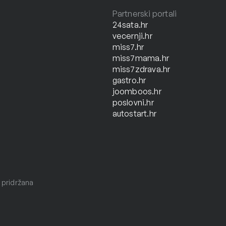
Partnerski portali
24sata.hr
vecernji.hr
miss7.hr
miss7mama.hr
miss7zdrava.hr
gastro.hr
joomboos.hr
poslovni.hr
autostart.hr
 pridržana