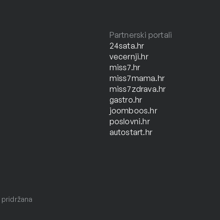
Partnerski portali
24sata.hr
vecernji.hr
miss7.hr
miss7mama.hr
miss7zdrava.hr
gastro.hr
joomboos.hr
poslovni.hr
autostart.hr
 pridržana