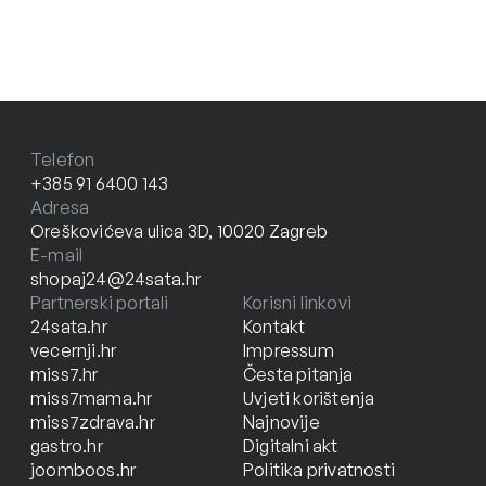
Telefon
+385 91 6400 143
Adresa
Oreškovićeva ulica 3D, 10020 Zagreb
E-mail
shopaj24@24sata.hr
Partnerski portali
Korisni linkovi
24sata.hr
Kontakt
vecernji.hr
Impressum
miss7.hr
Česta pitanja
miss7mama.hr
Uvjeti korištenja
miss7zdrava.hr
Najnovije
gastro.hr
Digitalni akt
joomboos.hr
Politika privatnosti