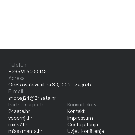
Telefon
+385 91 6400 143
Adresa
Oreškovićeva ulica 3D, 10020 Zagreb
E-mail
shopaj24@24sata.hr
Partnerski portali
Korisni linkovi
24sata.hr
Kontakt
vecernji.hr
Impressum
miss7.hr
Česta pitanja
miss7mama.hr
Uvjeti korištenja