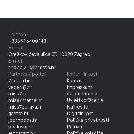
Telefon
+385 91 6400 143
Adresa
Oreškovićeva ulica 3D, 10020 Zagreb
E-mail
shopaj24@24sata.hr
Partnerski portali
Korisni linkovi
24sata.hr
Kontakt
vecernji.hr
Impressum
miss7.hr
Česta pitanja
miss7mama.hr
Uvjeti korištenja
miss7zdrava.hr
Najnovije
gastro.hr
Digitalni akt
joomboos.hr
Politika privatnosti
poslovni.hr
Prijava
autostart.hr
Politika kolačića