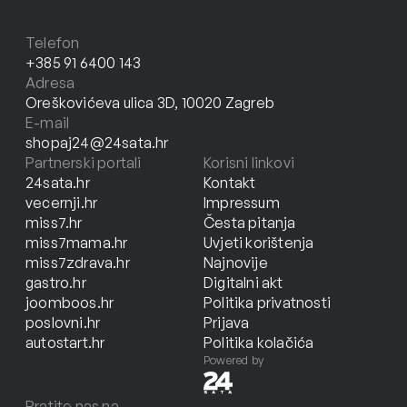
Telefon
+385 91 6400 143
Adresa
Oreškovićeva ulica 3D, 10020 Zagreb
E-mail
shopaj24@24sata.hr
Partnerski portali
Korisni linkovi
24sata.hr
Kontakt
vecernji.hr
Impressum
miss7.hr
Česta pitanja
miss7mama.hr
Uvjeti korištenja
miss7zdrava.hr
Najnovije
gastro.hr
Digitalni akt
joomboos.hr
Politika privatnosti
poslovni.hr
Prijava
autostart.hr
Politika kolačića
Powered by
Pratite nas na