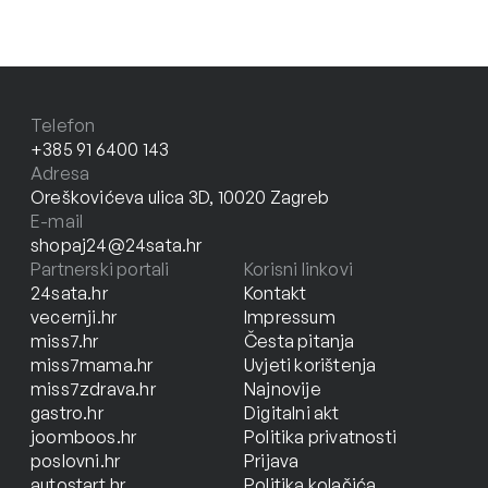
Telefon
+385 91 6400 143
Adresa
Oreškovićeva ulica 3D, 10020 Zagreb
E-mail
shopaj24@24sata.hr
Partnerski portali
Korisni linkovi
24sata.hr
Kontakt
vecernji.hr
Impressum
miss7.hr
Česta pitanja
miss7mama.hr
Uvjeti korištenja
miss7zdrava.hr
Najnovije
gastro.hr
Digitalni akt
joomboos.hr
Politika privatnosti
poslovni.hr
Prijava
autostart.hr
Politika kolačića