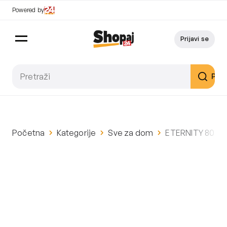
Powered by
Prijavi se
Pret
Početna
Kategorije
Sve za dom
ETERNITY 80 don