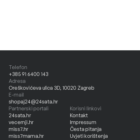
Telefon
+385 91 6400 143
Adresa
Oreškovićeva ulica 3D, 10020 Zagreb
E-mail
shopaj24@24sata.hr
Partnerski portali
Korisni linkovi
24sata.hr
Kontakt
vecernji.hr
Impressum
miss7.hr
Česta pitanja
miss7mama.hr
Uvjeti korištenja