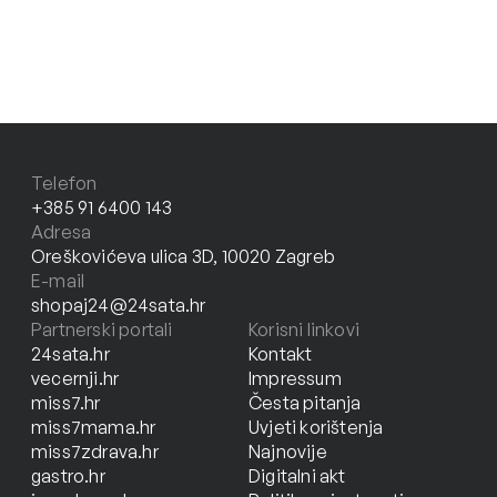
Telefon
+385 91 6400 143
Adresa
Oreškovićeva ulica 3D, 10020 Zagreb
E-mail
shopaj24@24sata.hr
Partnerski portali
Korisni linkovi
24sata.hr
Kontakt
vecernji.hr
Impressum
miss7.hr
Česta pitanja
miss7mama.hr
Uvjeti korištenja
miss7zdrava.hr
Najnovije
gastro.hr
Digitalni akt