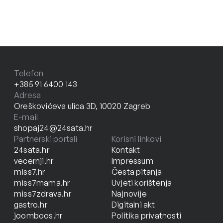
Telefon
+385 91 6400 143
Adresa
Oreškovićeva ulica 3D, 10020 Zagreb
E-mail
shopaj24@24sata.hr
Partnerski portali
Korisni linkovi
24sata.hr
Kontakt
vecernji.hr
Impressum
miss7.hr
Česta pitanja
miss7mama.hr
Uvjeti korištenja
miss7zdrava.hr
Najnovije
gastro.hr
Digitalni akt
joomboos.hr
Politika privatnosti