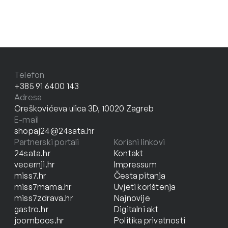
Telefon
+385 91 6400 143
Adresa
Oreškovićeva ulica 3D, 10020 Zagreb
E-mail
shopaj24@24sata.hr
Partnerski portali
Korisni linkovi
24sata.hr
Kontakt
vecernji.hr
Impressum
miss7.hr
Česta pitanja
miss7mama.hr
Uvjeti korištenja
miss7zdrava.hr
Najnovije
gastro.hr
Digitalni akt
joomboos.hr
Politika privatnosti