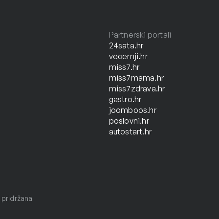
Partnerski portali
24sata.hr
vecernji.hr
miss7.hr
miss7mama.hr
miss7zdrava.hr
gastro.hr
joomboos.hr
poslovni.hr
autostart.hr
 pridržana