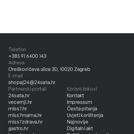
Telefon
+385 91 6400 143
Adresa
Oreškovićeva ulica 3D, 10020 Zagreb
E-mail
shopaj24@24sata.hr
Partnerski portali
Korisni linkovi
24sata.hr
Kontakt
vecernji.hr
Impressum
miss7.hr
Česta pitanja
miss7mama.hr
Uvjeti korištenja
miss7zdrava.hr
Najnovije
gastro.hr
Digitalni akt