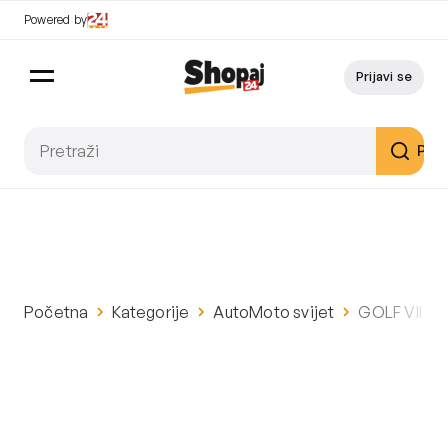
Powered by
Prijavi se
Pret
Početna
Kategorije
AutoMoto svijet
GOLF VII 1.6