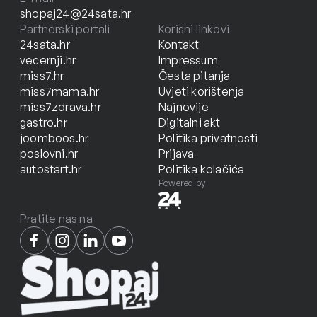
shopaj24@24sata.hr
Partnerski portali
Korisni linkovi
24sata.hr
Kontakt
vecernji.hr
Impressum
miss7.hr
Česta pitanja
miss7mama.hr
Uvjeti korištenja
miss7zdrava.hr
Najnovije
gastro.hr
Digitalni akt
joomboos.hr
Politika privatnosti
poslovni.hr
Prijava
autostart.hr
Politika kolačića
Powered by
Pratite nas na