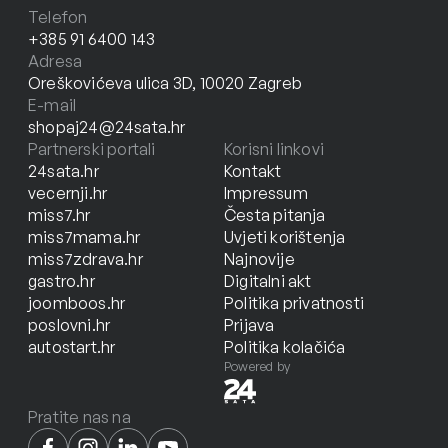
Telefon
+385 91 6400 143
Adresa
Oreškovićeva ulica 3D, 10020 Zagreb
E-mail
shopaj24@24sata.hr
Partnerski portali
Korisni linkovi
24sata.hr
Kontakt
vecernji.hr
Impressum
miss7.hr
Česta pitanja
miss7mama.hr
Uvjeti korištenja
miss7zdrava.hr
Najnovije
gastro.hr
Digitalni akt
joomboos.hr
Politika privatnosti
poslovni.hr
Prijava
autostart.hr
Politika kolačića
Powered by
Pratite nas na