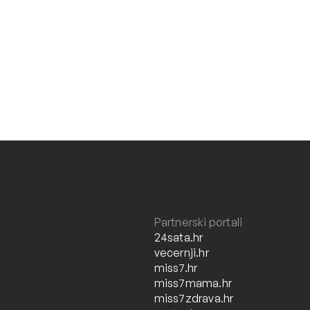
Partnerski portali
24sata.hr
vecernji.hr
miss7.hr
miss7mama.hr
miss7zdrava.hr