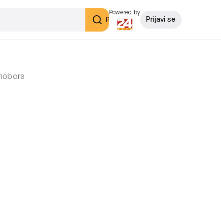
Powered by
Pretraži
Prijavi se
amobora