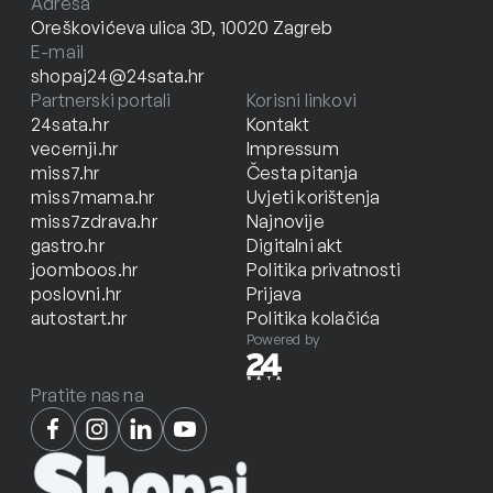
Adresa
Oreškovićeva ulica 3D, 10020 Zagreb
E-mail
shopaj24@24sata.hr
Partnerski portali
Korisni linkovi
24sata.hr
Kontakt
vecernji.hr
Impressum
miss7.hr
Česta pitanja
miss7mama.hr
Uvjeti korištenja
miss7zdrava.hr
Najnovije
gastro.hr
Digitalni akt
joomboos.hr
Politika privatnosti
poslovni.hr
Prijava
autostart.hr
Politika kolačića
Powered by
Pratite nas na