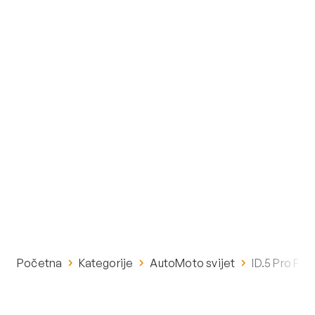
Početna
Kategorije
AutoMoto svijet
ID.5 Pro Pe