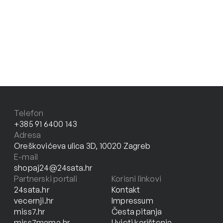
Telefon
+385 91 6400 143
Adresa
Oreškovićeva ulica 3D, 10020 Zagreb
E-mail
shopaj24@24sata.hr
Partnerski portali
Korisni linkovi
24sata.hr
Kontakt
vecernji.hr
Impressum
miss7.hr
Česta pitanja
miss7mama.hr
Uvjeti korištenja