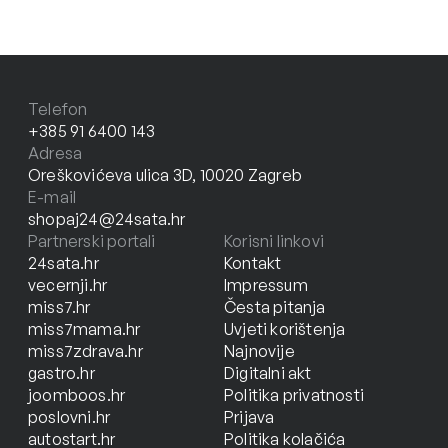
Telefon
+385 91 6400 143
Adresa
Oreškovićeva ulica 3D, 10020 Zagreb
E-mail
shopaj24@24sata.hr
Partnerski portali
Korisni linkovi
24sata.hr
Kontakt
vecernji.hr
Impressum
miss7.hr
Česta pitanja
miss7mama.hr
Uvjeti korištenja
miss7zdrava.hr
Najnovije
gastro.hr
Digitalni akt
joomboos.hr
Politika privatnosti
poslovni.hr
Prijava
autostart.hr
Politika kolačića