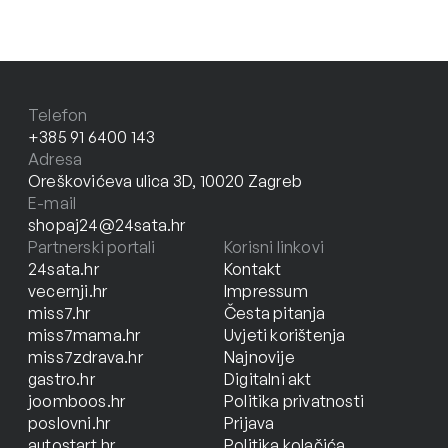
Telefon
+385 91 6400 143
Adresa
Oreškovićeva ulica 3D, 10020 Zagreb
E-mail
shopaj24@24sata.hr
Partnerski portali
Korisni linkovi
24sata.hr
Kontakt
vecernji.hr
Impressum
miss7.hr
Česta pitanja
miss7mama.hr
Uvjeti korištenja
miss7zdrava.hr
Najnovije
gastro.hr
Digitalni akt
joomboos.hr
Politika privatnosti
poslovni.hr
Prijava
autostart.hr
Politika kolačića