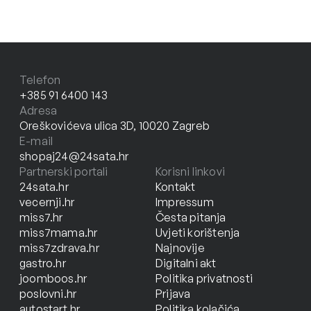
Telefon
+385 91 6400 143
Adresa
Oreškovićeva ulica 3D, 10020 Zagreb
E-mail
shopaj24@24sata.hr
Partnerski portali
Korisni linkovi
24sata.hr
Kontakt
vecernji.hr
Impressum
miss7.hr
Česta pitanja
miss7mama.hr
Uvjeti korištenja
miss7zdrava.hr
Najnovije
gastro.hr
Digitalni akt
joomboos.hr
Politika privatnosti
poslovni.hr
Prijava
autostart.hr
Politika kolačića