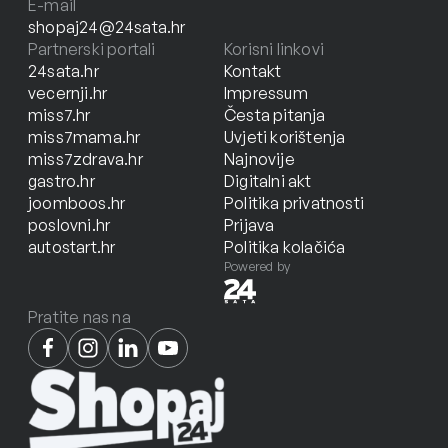
E-mail
shopaj24@24sata.hr
Partnerski portali
Korisni linkovi
24sata.hr
Kontakt
vecernji.hr
Impressum
miss7.hr
Česta pitanja
miss7mama.hr
Uvjeti korištenja
miss7zdrava.hr
Najnovije
gastro.hr
Digitalni akt
joomboos.hr
Politika privatnosti
poslovni.hr
Prijava
autostart.hr
Politika kolačića
Powered by
Pratite nas na