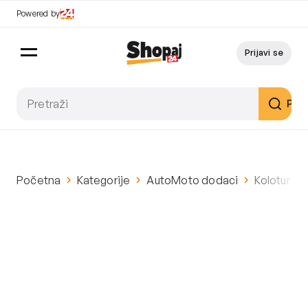
Powered by
Prijavi se
Pret
Početna
Kategorije
AutoMoto dodaci
Kolotur za 