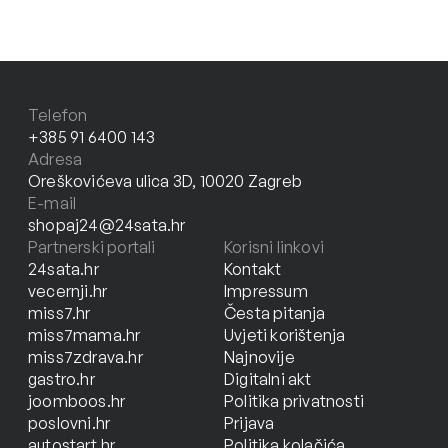
Telefon
+385 91 6400 143
Adresa
Oreškovićeva ulica 3D, 10020 Zagreb
E-mail
shopaj24@24sata.hr
Partnerski portali
Korisni linkovi
24sata.hr
Kontakt
vecernji.hr
Impressum
miss7.hr
Česta pitanja
miss7mama.hr
Uvjeti korištenja
miss7zdrava.hr
Najnovije
gastro.hr
Digitalni akt
joomboos.hr
Politika privatnosti
poslovni.hr
Prijava
autostart.hr
Politika kolačića