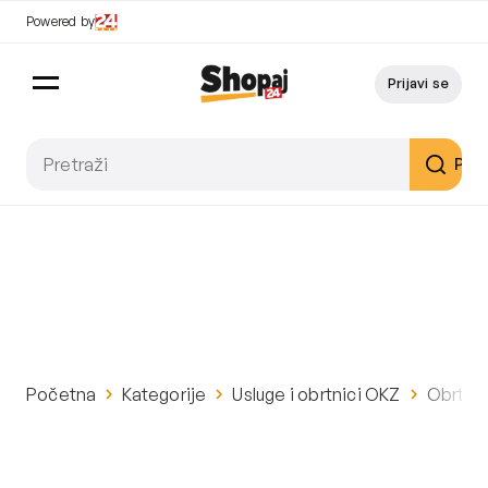
Powered by
Prijavi se
Pret
Početna
Kategorije
Usluge i obrtnici OKZ
Obrtni