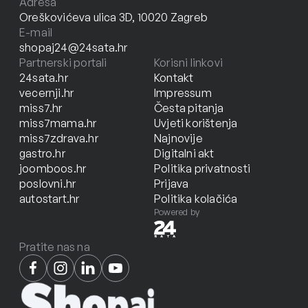
Adresa
Oreškovićeva ulica 3D, 10020 Zagreb
E-mail
shopaj24@24sata.hr
Partnerski portali
Korisni linkovi
24sata.hr
Kontakt
vecernji.hr
Impressum
miss7.hr
Česta pitanja
miss7mama.hr
Uvjeti korištenja
miss7zdrava.hr
Najnovije
gastro.hr
Digitalni akt
joomboos.hr
Politika privatnosti
poslovni.hr
Prijava
autostart.hr
Politika kolačića
Powered by
Pratite nas na