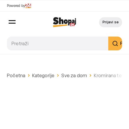
Powered by
Prijavi se
Pret
Početna
Kategorije
Sve za dom
Kromirana termo