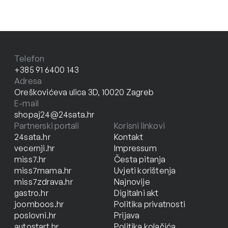
Telefon
+385 91 6400 143
Adresa
Oreškovićeva ulica 3D, 10020 Zagreb
E-mail
shopaj24@24sata.hr
Partnerski portali
Korisni linkovi
24sata.hr
Kontakt
vecernji.hr
Impressum
miss7.hr
Česta pitanja
miss7mama.hr
Uvjeti korištenja
miss7zdrava.hr
Najnovije
gastro.hr
Digitalni akt
joomboos.hr
Politika privatnosti
poslovni.hr
Prijava
autostart.hr
Politika kolačića