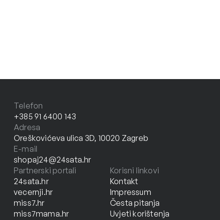
Telefon
+385 91 6400 143
Adresa
Oreškovićeva ulica 3D, 10020 Zagreb
E-mail
shopaj24@24sata.hr
Partnerski portali
Korisni linkovi
24sata.hr
Kontakt
vecernji.hr
Impressum
miss7.hr
Česta pitanja
miss7mama.hr
Uvjeti korištenja