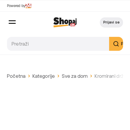
Powered by
Prijavi se
Pret
Početna
Kategorije
Sve za dom
Kromirani držač 