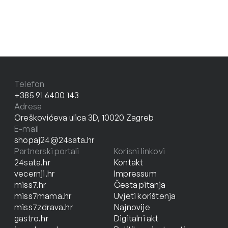
Telefon
+385 91 6400 143
Adresa
Oreškovićeva ulica 3D, 10020 Zagreb
E-mail
shopaj24@24sata.hr
Partnerski portali
Korisni linkovi
24sata.hr
Kontakt
vecernji.hr
Impressum
miss7.hr
Česta pitanja
miss7mama.hr
Uvjeti korištenja
miss7zdrava.hr
Najnovije
gastro.hr
Digitalni akt