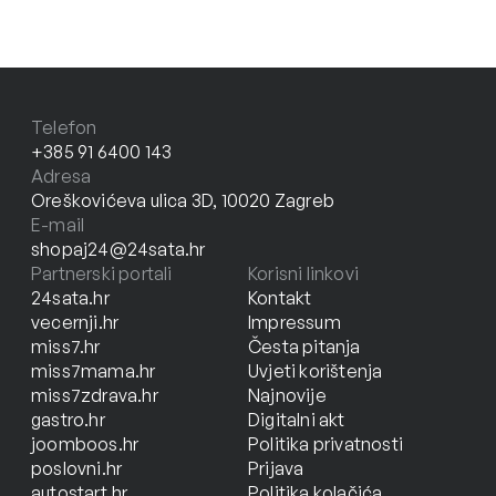
Telefon
+385 91 6400 143
Adresa
Oreškovićeva ulica 3D, 10020 Zagreb
E-mail
shopaj24@24sata.hr
Partnerski portali
Korisni linkovi
24sata.hr
Kontakt
vecernji.hr
Impressum
miss7.hr
Česta pitanja
miss7mama.hr
Uvjeti korištenja
miss7zdrava.hr
Najnovije
gastro.hr
Digitalni akt
joomboos.hr
Politika privatnosti
poslovni.hr
Prijava
autostart.hr
Politika kolačića