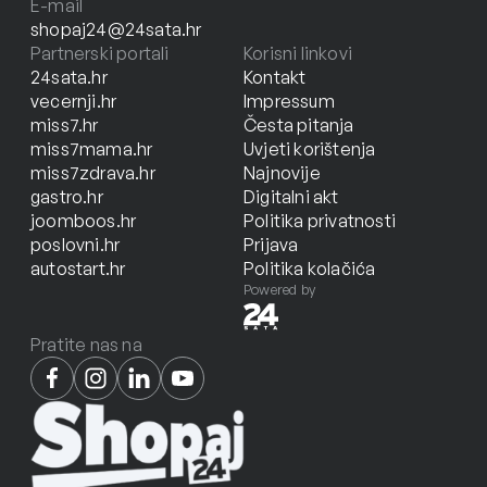
E-mail
shopaj24@24sata.hr
Partnerski portali
Korisni linkovi
24sata.hr
Kontakt
vecernji.hr
Impressum
miss7.hr
Česta pitanja
miss7mama.hr
Uvjeti korištenja
miss7zdrava.hr
Najnovije
gastro.hr
Digitalni akt
joomboos.hr
Politika privatnosti
poslovni.hr
Prijava
autostart.hr
Politika kolačića
Powered by
Pratite nas na