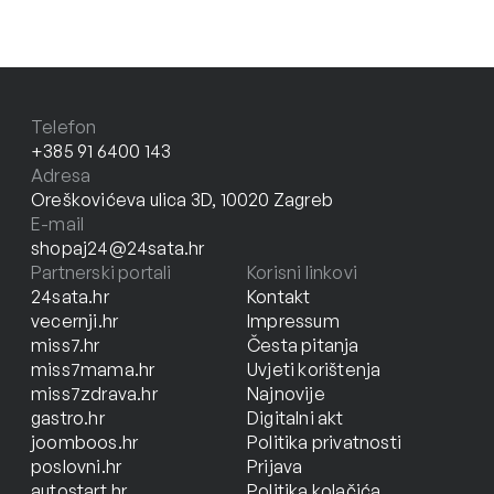
Telefon
+385 91 6400 143
Adresa
Oreškovićeva ulica 3D, 10020 Zagreb
E-mail
shopaj24@24sata.hr
Partnerski portali
Korisni linkovi
24sata.hr
Kontakt
vecernji.hr
Impressum
miss7.hr
Česta pitanja
miss7mama.hr
Uvjeti korištenja
miss7zdrava.hr
Najnovije
gastro.hr
Digitalni akt
joomboos.hr
Politika privatnosti
poslovni.hr
Prijava
autostart.hr
Politika kolačića