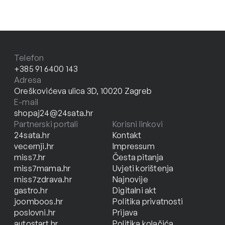
Telefon
+385 91 6400 143
Adresa
Oreškovićeva ulica 3D, 10020 Zagreb
E-mail
shopaj24@24sata.hr
Partnerski portali
Korisni linkovi
24sata.hr
Kontakt
vecernji.hr
Impressum
miss7.hr
Česta pitanja
miss7mama.hr
Uvjeti korištenja
miss7zdrava.hr
Najnovije
gastro.hr
Digitalni akt
joomboos.hr
Politika privatnosti
poslovni.hr
Prijava
autostart.hr
Politika kolačića