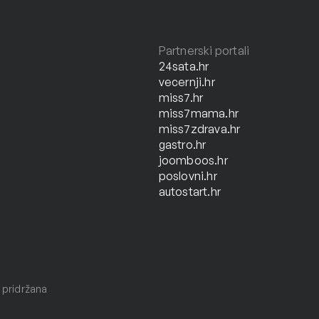
Partnerski portali
24sata.hr
vecernji.hr
miss7.hr
miss7mama.hr
miss7zdrava.hr
gastro.hr
joomboos.hr
poslovni.hr
autostart.hr
 pridržana