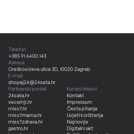
Telefon
+385 91 6400 143
Adresa
Oreškovićeva ulica 3D, 10020 Zagreb
E-mail
shopaj24@24sata.hr
Partnerski portali
Korisni linkovi
24sata.hr
Kontakt
vecernji.hr
Impressum
miss7.hr
Česta pitanja
miss7mama.hr
Uvjeti korištenja
miss7zdrava.hr
Najnovije
gastro.hr
Digitalni akt