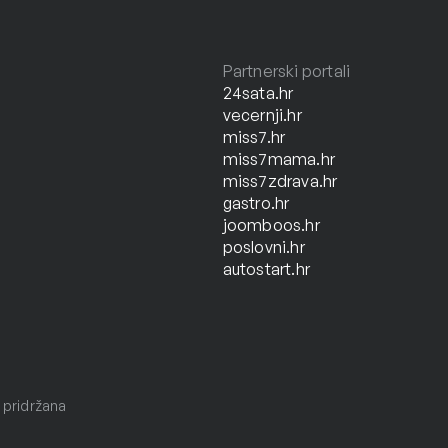
Partnerski portali
24sata.hr
vecernji.hr
miss7.hr
miss7mama.hr
miss7zdrava.hr
gastro.hr
joomboos.hr
poslovni.hr
autostart.hr
 pridržana