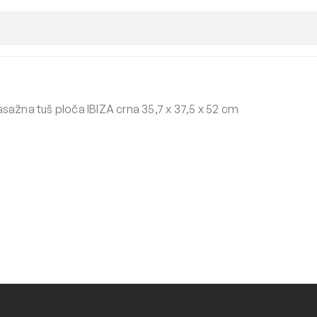
sažna tuš ploča IBIZA crna 35,7 x 37,5 x 52 cm